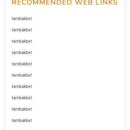
RECOMMENDED WEB LINKS
tambakbet
tambakbet
tambakbet
tambakbet
tambakbet
tambakbet
tambakbet
tambakbet
tambakbet
tambakbet