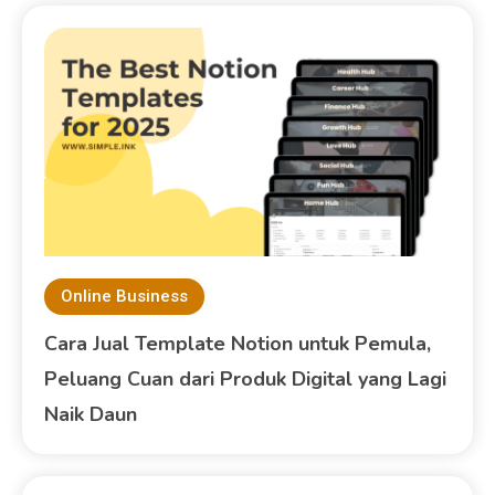
Online Business
Cara Jual Template Notion untuk Pemula,
Peluang Cuan dari Produk Digital yang Lagi
Naik Daun