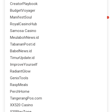
CreatorPlaybook
BudgetVoyager
ManifestSoul
RoyalCasinoHub
Samosa Casino
MeulabohNews.id
TabananPost.id
BabelNews.id
TimurUpdate.id
ImproveYourself
RadiantGlow
GenixTools
RaspMeals
PerchHome
TangerangPos.com
XX520 Casino
520PlayZone