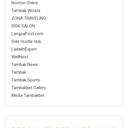
Nonton Online
Tambak Wisata
ZONA TRAVELING
RISK SALON
LangsaPost.com
Side Hustle Hub
LadakhExpert
WellNest
Tambak News
Tambak
Tambak Sports
Tambakbet Gallery
Media Tambakbet