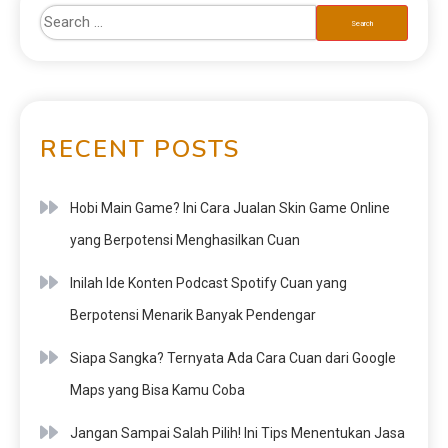
RECENT POSTS
Hobi Main Game? Ini Cara Jualan Skin Game Online
yang Berpotensi Menghasilkan Cuan
Inilah Ide Konten Podcast Spotify Cuan yang
Berpotensi Menarik Banyak Pendengar
Siapa Sangka? Ternyata Ada Cara Cuan dari Google
Maps yang Bisa Kamu Coba
Jangan Sampai Salah Pilih! Ini Tips Menentukan Jasa