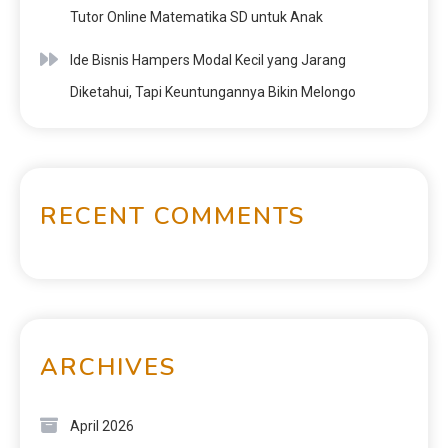
Tutor Online Matematika SD untuk Anak
Ide Bisnis Hampers Modal Kecil yang Jarang
Diketahui, Tapi Keuntungannya Bikin Melongo
RECENT COMMENTS
ARCHIVES
April 2026