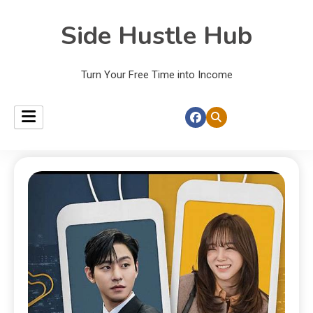
Side Hustle Hub
Turn Your Free Time into Income