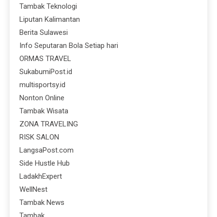
Tambak Teknologi
Liputan Kalimantan
Berita Sulawesi
Info Seputaran Bola Setiap hari
ORMAS TRAVEL
SukabumiPost.id
multisportsy.id
Nonton Online
Tambak Wisata
ZONA TRAVELING
RISK SALON
LangsaPost.com
Side Hustle Hub
LadakhExpert
WellNest
Tambak News
Tambak