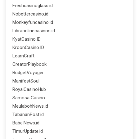
Freshcasinoglass.id
Nobettercasino.id
Monkeyfuncasino.id
Libraonlinecasinos.id
KyatCasino.ID
KroonCasino.ID
LearnCraft
CreatorPlaybook
BudgetVoyager
ManifestSoul
RoyalCasinoHub
Samosa Casino
MeulabohNews.id
TabananPost.id
BabelNews.id
TimurUpdate.id