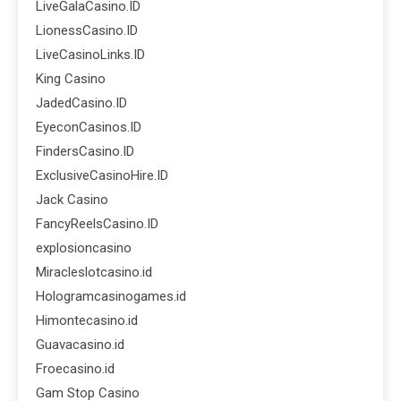
LiveGalaCasino.ID
LionessCasino.ID
LiveCasinoLinks.ID
King Casino
JadedCasino.ID
EyeconCasinos.ID
FindersCasino.ID
ExclusiveCasinoHire.ID
Jack Casino
FancyReelsCasino.ID
explosioncasino
Miracleslotcasino.id
Hologramcasinogames.id
Himontecasino.id
Guavacasino.id
Froecasino.id
Gam Stop Casino