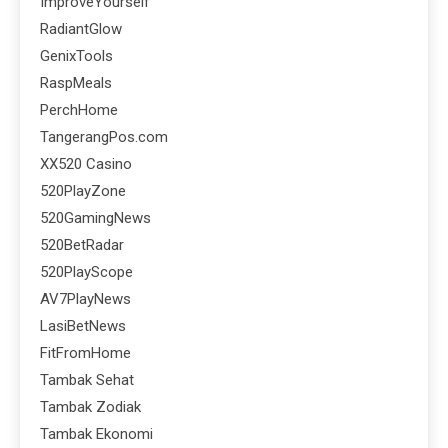
ImproveYourself
RadiantGlow
GenixTools
RaspMeals
PerchHome
TangerangPos.com
XX520 Casino
520PlayZone
520GamingNews
520BetRadar
520PlayScope
AV7PlayNews
LasiBetNews
FitFromHome
Tambak Sehat
Tambak Zodiak
Tambak Ekonomi