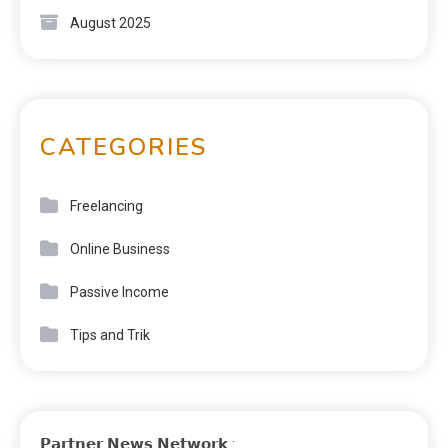
August 2025
CATEGORIES
Freelancing
Online Business
Passive Income
Tips and Trik
𝗣𝗮𝗿𝘁𝗻𝗲𝗿 𝗡𝗲𝘄𝘀 𝗡𝗲𝘁𝘄𝗼𝗿𝗸 :