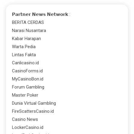
𝗣𝗮𝗿𝘁𝗻𝗲𝗿 𝗡𝗲𝘄𝘀 𝗡𝗲𝘁𝘄𝗼𝗿𝗸 :
BERITA CERDAS
Narasi Nusantara
Kabar Harapan
Warta Pedia
Lintas Fakta
Canlicasino.id
CasinoForms.id
MyCasinoBon.id
Forum Gambling
Master Poker
Dunia Virtual Gambling
FireScattersCasino.id
Casino News
LockerCasino.id