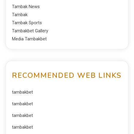
Tambak News
Tambak
Tambak Sports
Tambakbet Gallery
Media Tambakbet
RECOMMENDED WEB LINKS
tambakbet
tambakbet
tambakbet
tambakbet