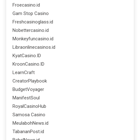
Froecasino.id
Gam Stop Casino
Freshcasinoglass.id
Nobettercasino.id
Monkeyfuncasino.id
Libraonlinecasinos.id
KyatCasino.ID
KroonCasino.ID
LearnCraft
CreatorPlaybook
BudgetVoyager
ManifestSoul
RoyalCasinoHub
Samosa Casino
MeulabohNews.id
TabananPost.id