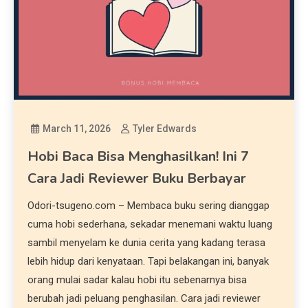
March 11, 2026
Tyler Edwards
Hobi Baca Bisa Menghasilkan! Ini 7
Cara Jadi Reviewer Buku Berbayar
Odori-tsugeno.com – Membaca buku sering dianggap
cuma hobi sederhana, sekadar menemani waktu luang
sambil menyelam ke dunia cerita yang kadang terasa
lebih hidup dari kenyataan. Tapi belakangan ini, banyak
orang mulai sadar kalau hobi itu sebenarnya bisa
berubah jadi peluang penghasilan. Cara jadi reviewer