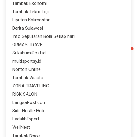
Tambak Ekonomi
Tambak Teknologi
Liputan Kalimantan
Berita Sulawesi
Info Seputaran Bola Setiap hari
ORMAS TRAVEL
SukabumiPost.id
multisportsy.id
Nonton Online
Tambak Wisata
ZONA TRAVELING
RISK SALON
LangsaPost.com
Side Hustle Hub
LadakhExpert
WellNest
Tambak News