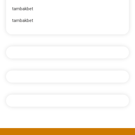
tambakbet
tambakbet