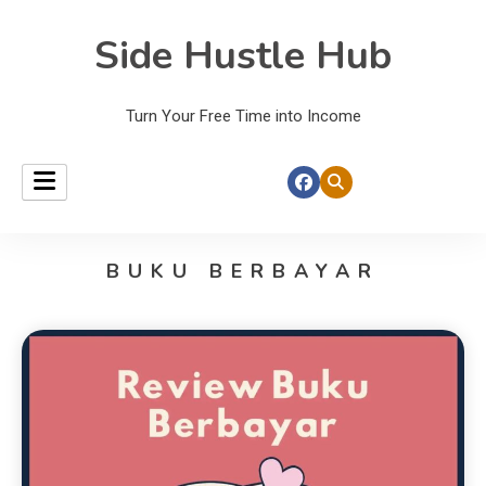
Side Hustle Hub
Turn Your Free Time into Income
BUKU BERBAYAR