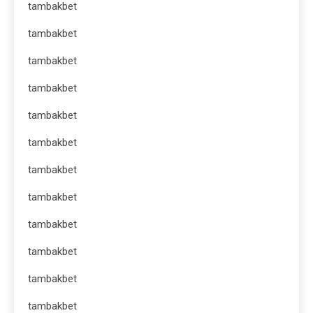
tambakbet
tambakbet
tambakbet
tambakbet
tambakbet
tambakbet
tambakbet
tambakbet
tambakbet
tambakbet
tambakbet
tambakbet