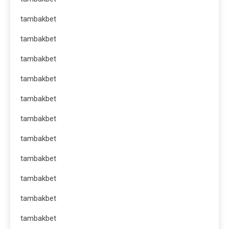
tambakbet
tambakbet
tambakbet
tambakbet
tambakbet
tambakbet
tambakbet
tambakbet
tambakbet
tambakbet
tambakbet