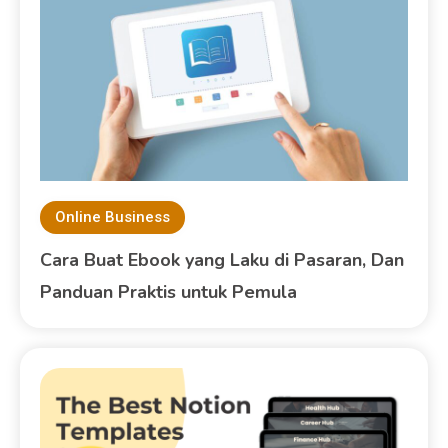
Online Business
Cara Buat Ebook yang Laku di Pasaran, Dan
Panduan Praktis untuk Pemula