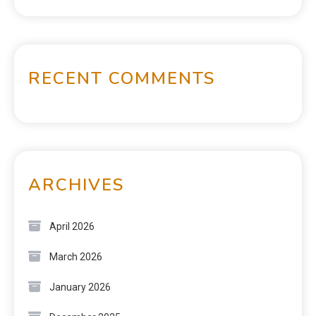
RECENT COMMENTS
ARCHIVES
April 2026
March 2026
January 2026