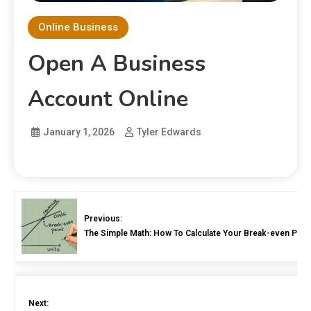
Online Business
Open A Business
Account Online
January 1, 2026
Tyler Edwards
Previous:
The Simple Math: How To Calculate Your Break-even Poin
Next: