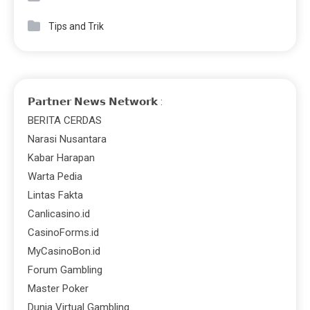
Tips and Trik
𝗣𝗮𝗿𝘁𝗻𝗲𝗿 𝗡𝗲𝘄𝘀 𝗡𝗲𝘁𝘄𝗼𝗿𝗸 :
BERITA CERDAS
Narasi Nusantara
Kabar Harapan
Warta Pedia
Lintas Fakta
Canlicasino.id
CasinoForms.id
MyCasinoBon.id
Forum Gambling
Master Poker
Dunia Virtual Gambling