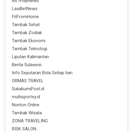
AV7PlayNews
LasiBetNews
FitFromHome
Tambak Sehat
Tambak Zodiak
Tambak Ekonomi
Tambak Teknologi
Liputan Kalimantan
Berita Sulawesi
Info Seputaran Bola Setiap hari
ORMAS TRAVEL
SukabumiPost.id
multisportsy.id
Nonton Online
Tambak Wisata
ZONA TRAVELING
RISK SALON