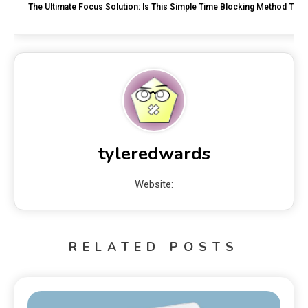
The Ultimate Focus Solution: Is This Simple Time Blocking Method The 
tyleredwards
Website:
RELATED POSTS