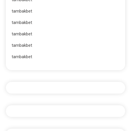
tambakbet
tambakbet
tambakbet
tambakbet
tambakbet