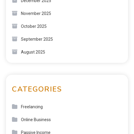
December 2025
November 2025
October 2025
September 2025
August 2025
CATEGORIES
Freelancing
Online Business
Passive Income