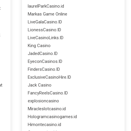
laurelParkCasino.id
t
Markas Game Online
LiveGalaCasino.ID
LionessCasino.ID
k
LiveCasinoLinks.ID
King Casino
JadedCasino.ID
EyeconCasinos.ID
FindersCasino.ID
ExclusiveCasinoHire.ID
at
Jack Casino
FancyReelsCasino.ID
explosioncasino
Miracleslotcasino.id
Hologramcasinogames.id
Himontecasino.id