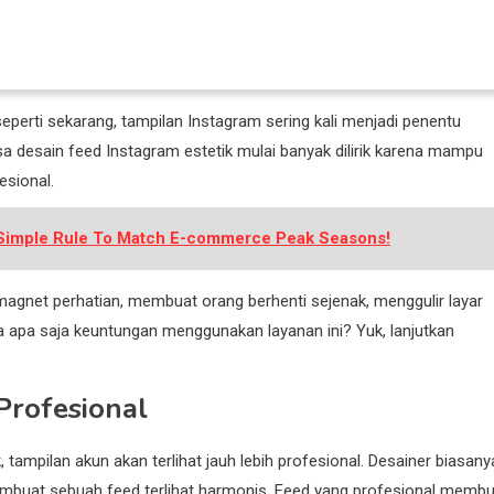
seperti sekarang, tampilan Instagram sering kali menjadi penentu
sa desain feed Instagram estetik mulai banyak dilirik karena mampu
esional.
s Simple Rule To Match E-commerce Peak Seasons!
i magnet perhatian, membuat orang berhenti sejenak, menggulir layar
a apa saja keuntungan menggunakan layanan ini? Yuk, lanjutkan
Profesional
tampilan akun akan terlihat jauh lebih profesional. Desainer biasany
mbuat sebuah feed terlihat harmonis. Feed yang profesional membu