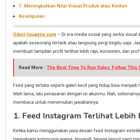
7. Meningkatkan Nilai Visual Produk atau Konten
Kesimpulan
Odori-tsugeno.com
– Di era media sosial yang serba visual 
apakah seseorang tertarik atau langsung pergi begitu saja. Ja
membuat tampilan profil terlihat lebih rapi, konsisten, dan prof
Read More :
The Best Time To Run Sales: Follow Thi
Feed yang tertata seperti galeri kecil yang hidup bisa menjad
lebih lama, lalu penasaran dengan isi akunmu. Nah, sebenarny
membaca untuk menemukan jawabannya.
1. Feed Instagram Terlihat Lebih 
Ketika kamu menggunakan jasa desain feed Instagram estetik, 
memahami komposisi warna, tipografi, hingga layout yang me