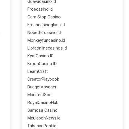
Guavacasino.id
Froecasino.id
Gam Stop Casino
Freshcasinoglass.id
Nobettercasino.id
u
Monkeyfuncasino.id
Libraonlinecasinos.id
KyatCasino.ID
KroonCasino.ID
LearnCraft
CreatorPlaybook
BudgetVoyager
ManifestSoul
RoyalCasinoHub
Samosa Casino
MeulabohNews.id
TabananPost.id