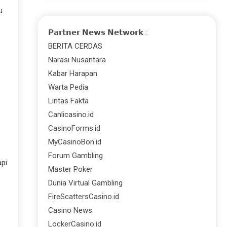
u
𝗣𝗮𝗿𝘁𝗻𝗲𝗿 𝗡𝗲𝘄𝘀 𝗡𝗲𝘁𝘄𝗼𝗿𝗸 :
BERITA CERDAS
Narasi Nusantara
Kabar Harapan
Warta Pedia
Lintas Fakta
Canlicasino.id
CasinoForms.id
MyCasinoBon.id
Forum Gambling
api
Master Poker
Dunia Virtual Gambling
FireScattersCasino.id
Casino News
LockerCasino.id