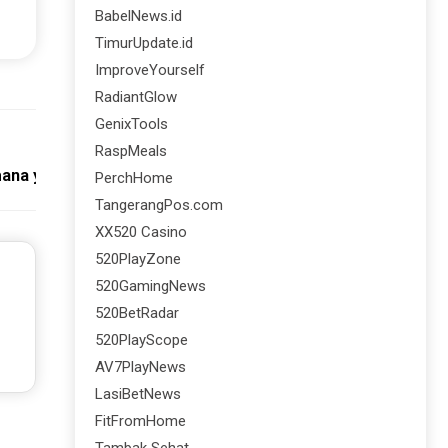
BabelNews.id
TimurUpdate.id
ImproveYourself
RadiantGlow
GenixTools
Next:
RaspMeals
hana yang Jarang Diketahui
PerchHome
TangerangPos.com
XX520 Casino
520PlayZone
520GamingNews
520BetRadar
520PlayScope
AV7PlayNews
LasiBetNews
FitFromHome