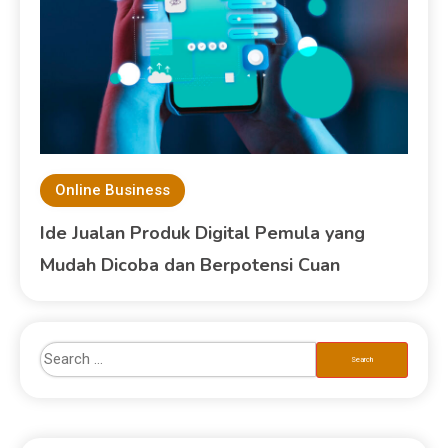
Online Business
Ide Jualan Produk Digital Pemula yang
Mudah Dicoba dan Berpotensi Cuan