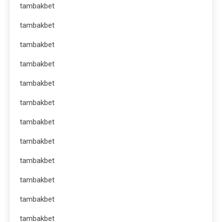
tambakbet
tambakbet
tambakbet
tambakbet
tambakbet
tambakbet
tambakbet
tambakbet
tambakbet
tambakbet
tambakbet
tambakbet