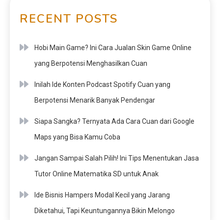
RECENT POSTS
Hobi Main Game? Ini Cara Jualan Skin Game Online
yang Berpotensi Menghasilkan Cuan
Inilah Ide Konten Podcast Spotify Cuan yang
Berpotensi Menarik Banyak Pendengar
Siapa Sangka? Ternyata Ada Cara Cuan dari Google
Maps yang Bisa Kamu Coba
Jangan Sampai Salah Pilih! Ini Tips Menentukan Jasa
Tutor Online Matematika SD untuk Anak
Ide Bisnis Hampers Modal Kecil yang Jarang
Diketahui, Tapi Keuntungannya Bikin Melongo