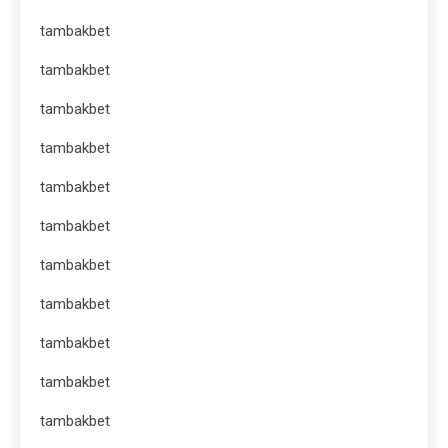
tambakbet
tambakbet
tambakbet
tambakbet
tambakbet
tambakbet
tambakbet
tambakbet
tambakbet
tambakbet
tambakbet