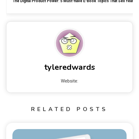
The Digital Product Power: 5 Must-have E-book Topics That Sell Year-r
tyleredwards
Website:
RELATED POSTS