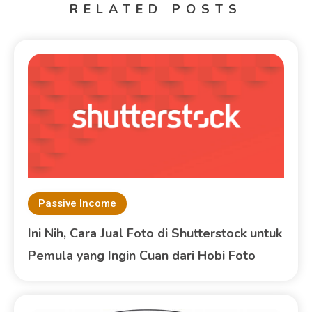
RELATED POSTS
Passive Income
Ini Nih, Cara Jual Foto di Shutterstock untuk
Pemula yang Ingin Cuan dari Hobi Foto