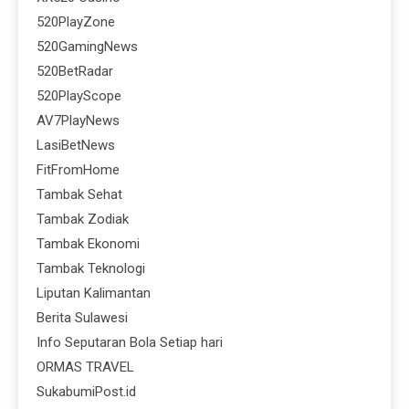
520PlayZone
520GamingNews
520BetRadar
520PlayScope
AV7PlayNews
LasiBetNews
FitFromHome
Tambak Sehat
Tambak Zodiak
Tambak Ekonomi
Tambak Teknologi
Liputan Kalimantan
Berita Sulawesi
Info Seputaran Bola Setiap hari
ORMAS TRAVEL
SukabumiPost.id