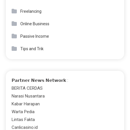
Freelancing
Online Business
Passive Income
Tips and Trik
𝗣𝗮𝗿𝘁𝗻𝗲𝗿 𝗡𝗲𝘄𝘀 𝗡𝗲𝘁𝘄𝗼𝗿𝗸 :
BERITA CERDAS
Narasi Nusantara
Kabar Harapan
Warta Pedia
Lintas Fakta
Canlicasino.id