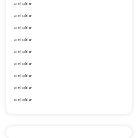
tambakbet
tambakbet
tambakbet
tambakbet
tambakbet
tambakbet
tambakbet
tambakbet
tambakbet