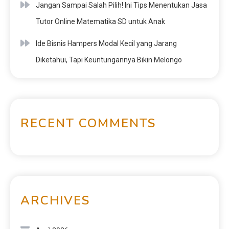
Jangan Sampai Salah Pilih! Ini Tips Menentukan Jasa
Tutor Online Matematika SD untuk Anak
Ide Bisnis Hampers Modal Kecil yang Jarang
Diketahui, Tapi Keuntungannya Bikin Melongo
RECENT COMMENTS
ARCHIVES