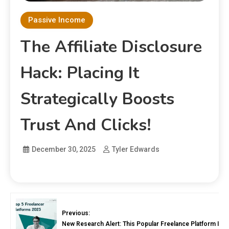
Passive Income
The Affiliate Disclosure
Hack: Placing It
Strategically Boosts
Trust And Clicks!
December 30, 2025
Tyler Edwards
Previous:
New Research Alert: This Popular Freelance Platform Is In