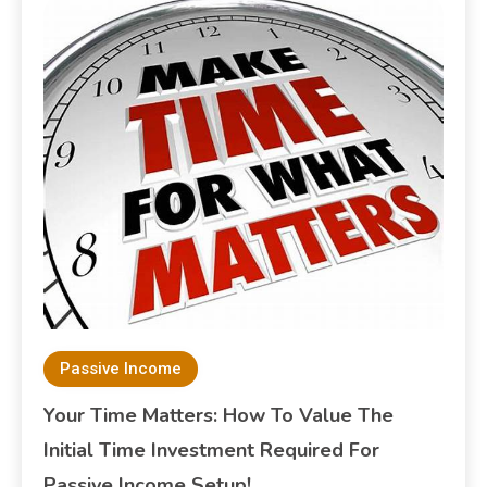
Passive Income
Your Time Matters: How To Value The
Initial Time Investment Required For
Passive Income Setup!