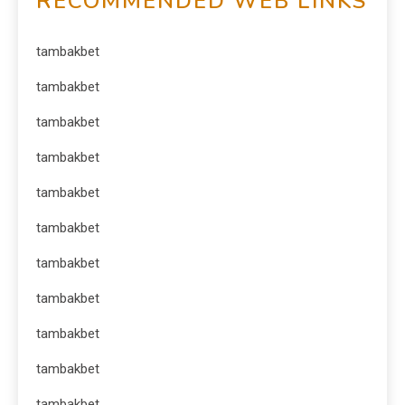
RECOMMENDED WEB LINKS
tambakbet
tambakbet
tambakbet
tambakbet
tambakbet
tambakbet
tambakbet
tambakbet
tambakbet
tambakbet
tambakbet