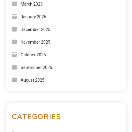
March 2026
January 2026
December 2025
November 2025
October 2025
September 2025
August 2025
CATEGORIES