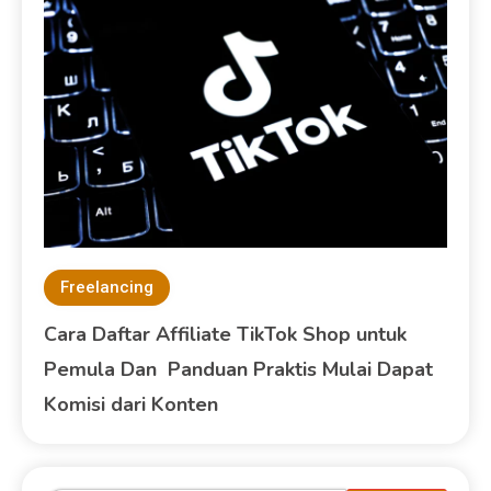
Freelancing
Cara Daftar Affiliate TikTok Shop untuk
Pemula Dan Panduan Praktis Mulai Dapat
Komisi dari Konten