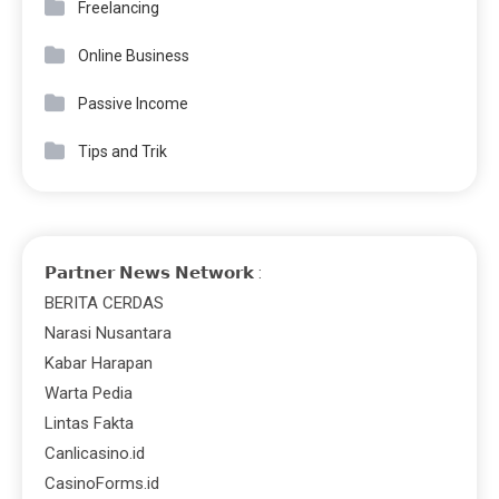
Freelancing
Online Business
Passive Income
Tips and Trik
𝗣𝗮𝗿𝘁𝗻𝗲𝗿 𝗡𝗲𝘄𝘀 𝗡𝗲𝘁𝘄𝗼𝗿𝗸 :
BERITA CERDAS
Narasi Nusantara
Kabar Harapan
Warta Pedia
Lintas Fakta
Canlicasino.id
CasinoForms.id