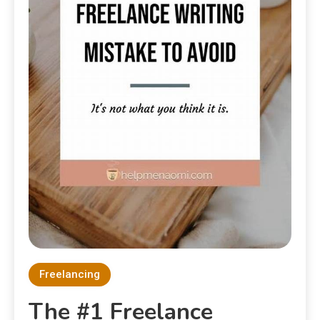
Freelancing
The #1 Freelance