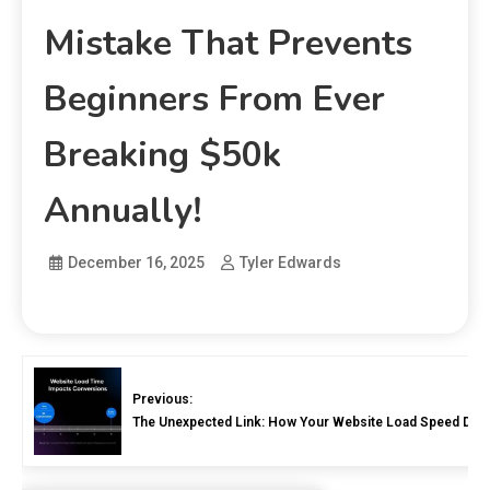
Mistake That Prevents
Beginners From Ever
Breaking $50k
Annually!
December 16, 2025
Tyler Edwards
Previous:
The Unexpected Link: How Your Website Load Speed Direc