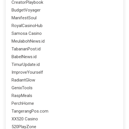
CreatorPlaybook
BudgetVoyager
ManifestSoul
RoyalCasinoHub
Samosa Casino
MeulabohNews.id
TabananPost.id
BabelNews.id
TimurUpdate.id
ImproveYourself
RadiantGlow
GenixTools
RaspMeals
PerchHome
TangerangPos.com
XX520 Casino
520PlayZone