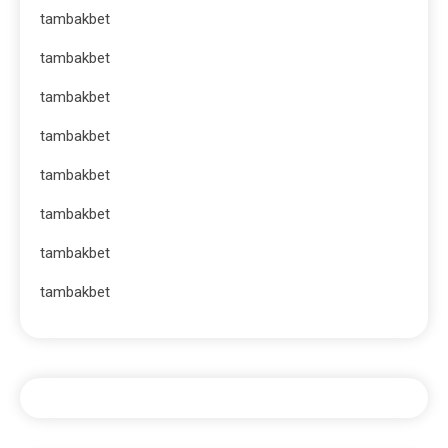
tambakbet
tambakbet
tambakbet
tambakbet
tambakbet
tambakbet
tambakbet
tambakbet