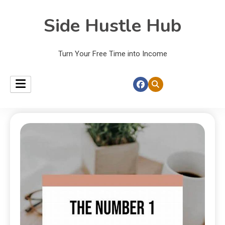
Side Hustle Hub
Turn Your Free Time into Income