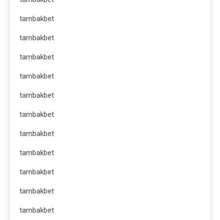
tambakbet
tambakbet
tambakbet
tambakbet
tambakbet
tambakbet
tambakbet
tambakbet
tambakbet
tambakbet
tambakbet