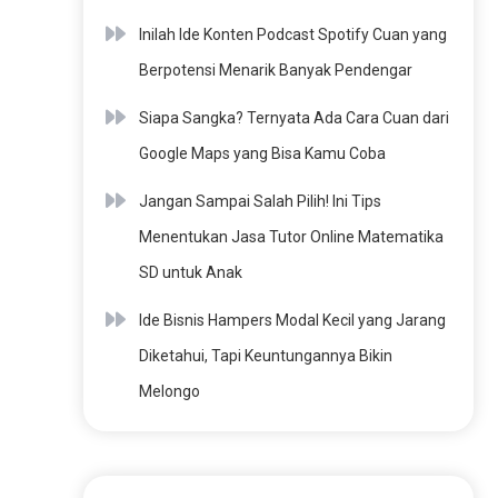
Inilah Ide Konten Podcast Spotify Cuan yang
Berpotensi Menarik Banyak Pendengar
Siapa Sangka? Ternyata Ada Cara Cuan dari
Google Maps yang Bisa Kamu Coba
Jangan Sampai Salah Pilih! Ini Tips
Menentukan Jasa Tutor Online Matematika
SD untuk Anak
Ide Bisnis Hampers Modal Kecil yang Jarang
Diketahui, Tapi Keuntungannya Bikin
Melongo