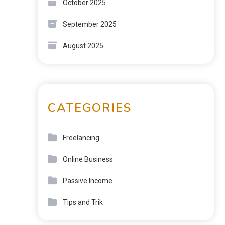
October 2025
September 2025
August 2025
CATEGORIES
Freelancing
Online Business
Passive Income
Tips and Trik