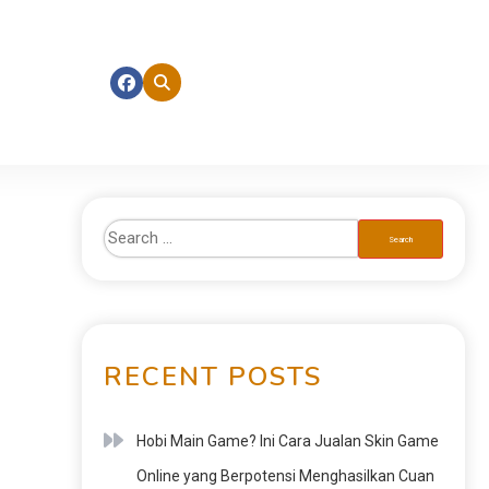
RECENT POSTS
Hobi Main Game? Ini Cara Jualan Skin Game
Online yang Berpotensi Menghasilkan Cuan