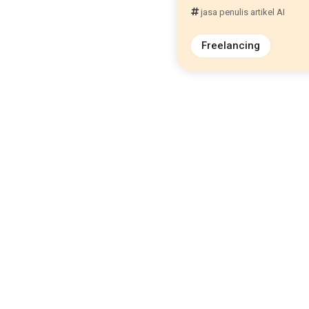
jasa penulis artikel AI
Freelancing