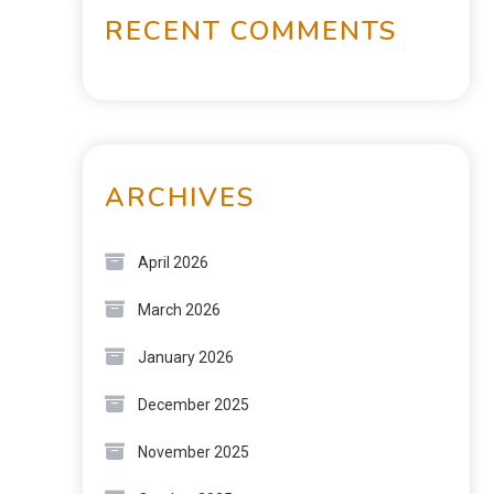
RECENT COMMENTS
ARCHIVES
April 2026
March 2026
January 2026
December 2025
November 2025