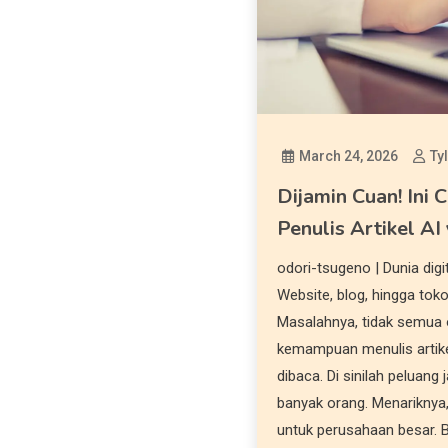
March 24, 2026
Ty
Dijamin Cuan! Ini 
Penulis Artikel AI
odori-tsugeno | Dunia dig
Website, blog, hingga toko
Masalahnya, tidak semua 
kemampuan menulis artikel
dibaca. Di sinilah peluang j
banyak orang. Menariknya, 
untuk perusahaan besar. Bl