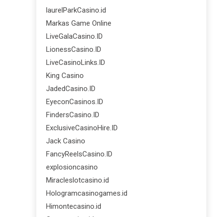
laurelParkCasino.id
Markas Game Online
LiveGalaCasino.ID
LionessCasino.ID
LiveCasinoLinks.ID
King Casino
JadedCasino.ID
EyeconCasinos.ID
FindersCasino.ID
ExclusiveCasinoHire.ID
Jack Casino
FancyReelsCasino.ID
explosioncasino
Miracleslotcasino.id
Hologramcasinogames.id
Himontecasino.id