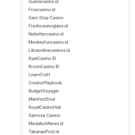
Guavacasino.id
Froecasino.id
Gam Stop Casino
Freshcasinoglass.id
Nobettercasino.id
Monkeyfuncasino.id
Libraonlinecasinos.id
KyatCasino.ID
KroonCasino.ID
LearnCraft
CreatorPlaybook
BudgetVoyager
ManifestSoul
RoyalCasinoHub
Samosa Casino
MeulabohNews.id
TabananPost.id