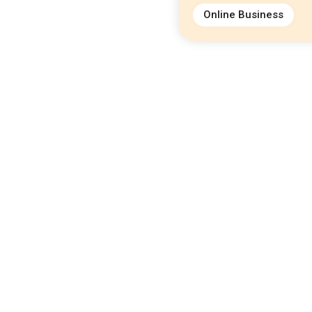
Online Business