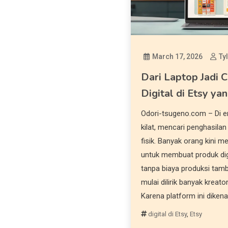
March 17, 2026
Ty
Dari Laptop Jadi C
Digital di Etsy ya
Odori-tsugeno.com – Di er
kilat, mencari penghasilan
fisik. Banyak orang kini 
untuk membuat produk digit
tanpa biaya produksi tam
mulai dilirik banyak kreato
Karena platform ini dikena
digital di Etsy
,
Etsy