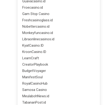
Guavacasino.id
Froecasino.id
Gam Stop Casino
Freshcasinoglass.id
Nobettercasino.id
Monkeyfuncasino.id
Libraonlinecasinos.id
KyatCasino.ID
KroonCasino.ID
LearnCraft
CreatorPlaybook
BudgetVoyager
ManifestSoul
RoyalCasinoHub
Samosa Casino
MeulabohNews.id
TabananPost.id