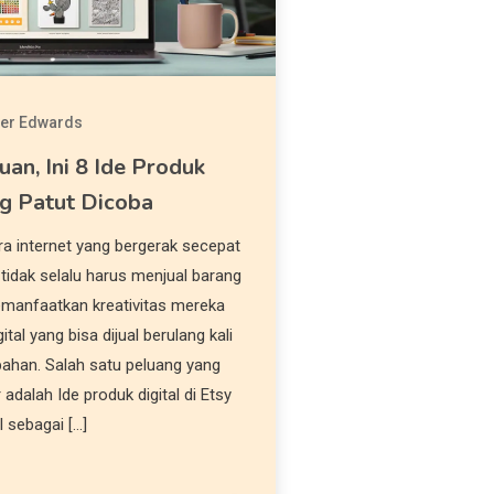
ler Edwards
uan, Ini 8 Ide Produk
ng Patut Dicoba
a internet yang bergerak secepat
 tidak selalu harus menjual barang
memanfaatkan kreativitas mereka
al yang bisa dijual berulang kali
bahan. Salah satu peluang yang
r adalah Ide produk digital di Etsy
l sebagai […]