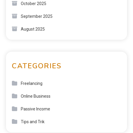
October 2025
September 2025
August 2025
CATEGORIES
Freelancing
Online Business
Passive Income
Tips and Trik