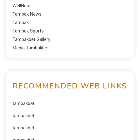
WellNest
Tambak News
Tambak
Tambak Sports
Tambakbet Gallery
Media Tambakbet
RECOMMENDED WEB LINKS
tambakbet
tambakbet
tambakbet
tambakbet