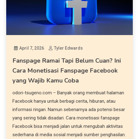
April 7, 2026
Tyler Edwards
Fanspage Ramai Tapi Belum Cuan? Ini
Cara Monetisasi Fanspage Facebook
yang Wajib Kamu Coba
odori-tsugeno.com – Banyak orang membuat halaman
Facebook hanya untuk berbagi cerita, hiburan, atau
informasi ringan. Namun sebenarnya ada potensi besar
yang sering tidak disadari. Cara monetisasi fanspage
Facebook bisa menjadi jalan untuk mengubah aktivitas
sederhana di media sosial menjadi sumber penghasilan.