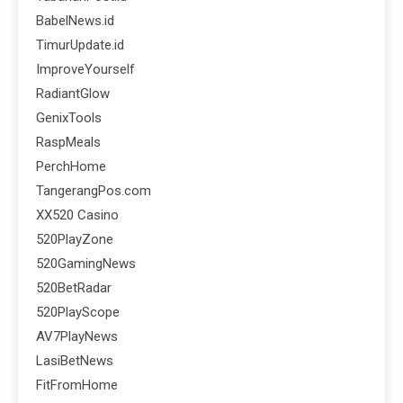
BabelNews.id
TimurUpdate.id
ImproveYourself
RadiantGlow
GenixTools
RaspMeals
PerchHome
TangerangPos.com
XX520 Casino
520PlayZone
520GamingNews
520BetRadar
520PlayScope
AV7PlayNews
LasiBetNews
FitFromHome