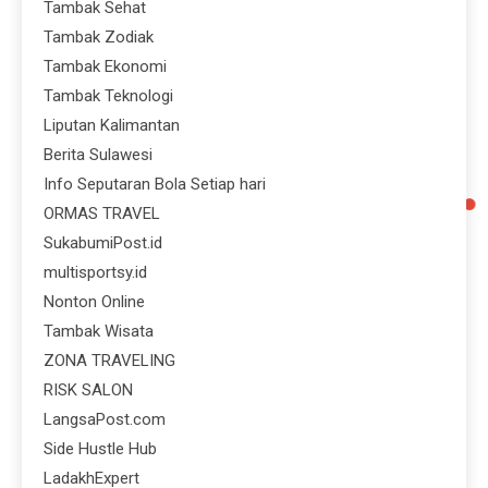
Tambak Sehat
Tambak Zodiak
Tambak Ekonomi
Tambak Teknologi
Liputan Kalimantan
Berita Sulawesi
Info Seputaran Bola Setiap hari
ORMAS TRAVEL
SukabumiPost.id
multisportsy.id
Nonton Online
Tambak Wisata
ZONA TRAVELING
RISK SALON
LangsaPost.com
Side Hustle Hub
LadakhExpert