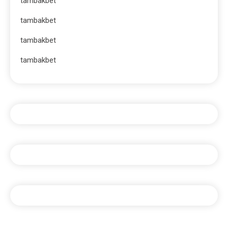
tambakbet
tambakbet
tambakbet
tambakbet