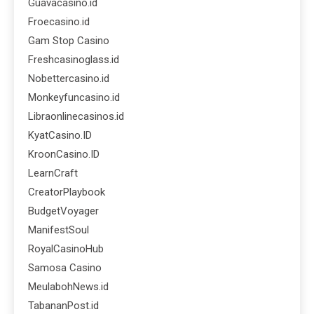
Guavacasino.id
Froecasino.id
Gam Stop Casino
Freshcasinoglass.id
Nobettercasino.id
Monkeyfuncasino.id
Libraonlinecasinos.id
KyatCasino.ID
KroonCasino.ID
LearnCraft
CreatorPlaybook
BudgetVoyager
ManifestSoul
RoyalCasinoHub
Samosa Casino
MeulabohNews.id
TabananPost.id