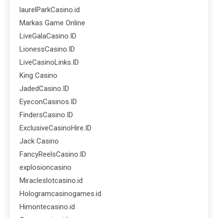
laurelParkCasino.id
Markas Game Online
LiveGalaCasino.ID
LionessCasino.ID
LiveCasinoLinks.ID
King Casino
JadedCasino.ID
EyeconCasinos.ID
FindersCasino.ID
ExclusiveCasinoHire.ID
Jack Casino
FancyReelsCasino.ID
explosioncasino
Miracleslotcasino.id
Hologramcasinogames.id
Himontecasino.id