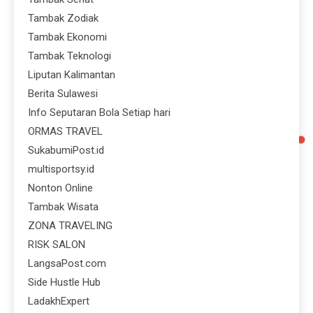
Tambak Zodiak
Tambak Ekonomi
Tambak Teknologi
Liputan Kalimantan
Berita Sulawesi
Info Seputaran Bola Setiap hari
ORMAS TRAVEL
SukabumiPost.id
multisportsy.id
Nonton Online
Tambak Wisata
ZONA TRAVELING
RISK SALON
LangsaPost.com
Side Hustle Hub
LadakhExpert