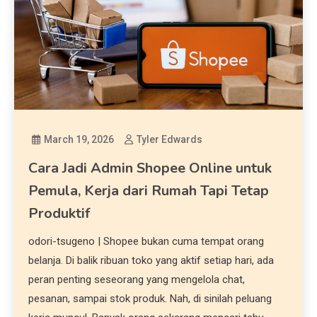
March 19, 2026
Tyler Edwards
Cara Jadi Admin Shopee Online untuk
Pemula, Kerja dari Rumah Tapi Tetap
Produktif
odori-tsugeno | Shopee bukan cuma tempat orang
belanja. Di balik ribuan toko yang aktif setiap hari, ada
peran penting seseorang yang mengelola chat,
pesanan, sampai stok produk. Nah, di sinilah peluang