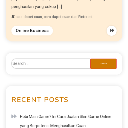
penghasilan yang cukup […]
cara dapet cuan
,
cara dapet cuan dari Pinterest
Online Business
RECENT POSTS
Hobi Main Game? Ini Cara Jualan Skin Game Online
yang Berpotensi Menghasilkan Cuan