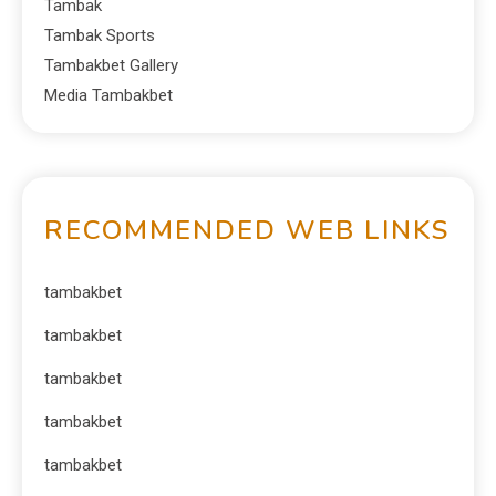
Tambak
Tambak Sports
Tambakbet Gallery
Media Tambakbet
RECOMMENDED WEB LINKS
tambakbet
tambakbet
tambakbet
tambakbet
tambakbet