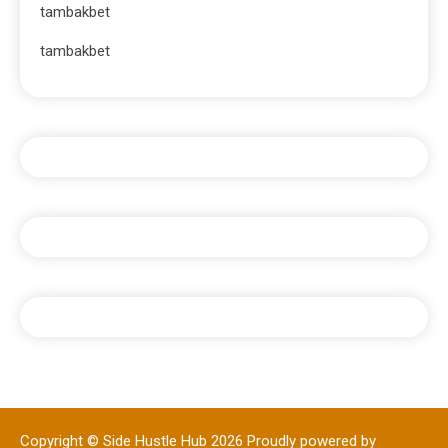
tambakbet
tambakbet
Copyright © Side Hustle Hub 2026
Proudly powered by