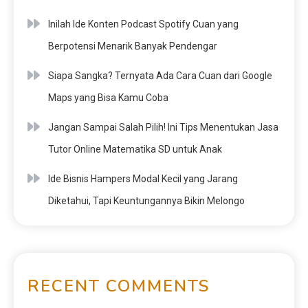
Inilah Ide Konten Podcast Spotify Cuan yang
Berpotensi Menarik Banyak Pendengar
Siapa Sangka? Ternyata Ada Cara Cuan dari Google
Maps yang Bisa Kamu Coba
Jangan Sampai Salah Pilih! Ini Tips Menentukan Jasa
Tutor Online Matematika SD untuk Anak
Ide Bisnis Hampers Modal Kecil yang Jarang
Diketahui, Tapi Keuntungannya Bikin Melongo
RECENT COMMENTS