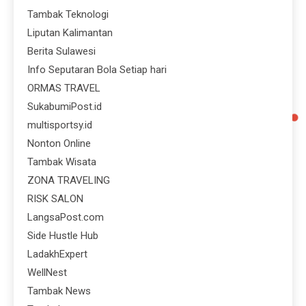
Tambak Teknologi
Liputan Kalimantan
Berita Sulawesi
Info Seputaran Bola Setiap hari
ORMAS TRAVEL
SukabumiPost.id
multisportsy.id
Nonton Online
Tambak Wisata
ZONA TRAVELING
RISK SALON
LangsaPost.com
Side Hustle Hub
LadakhExpert
WellNest
Tambak News