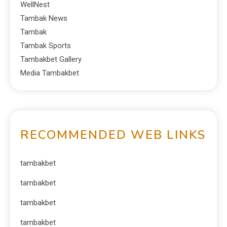
WellNest
Tambak News
Tambak
Tambak Sports
Tambakbet Gallery
Media Tambakbet
RECOMMENDED WEB LINKS
tambakbet
tambakbet
tambakbet
tambakbet