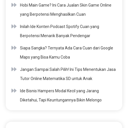
Hobi Main Game? Ini Cara Jualan Skin Game Online
yang Berpotensi Menghasilkan Cuan
Inilah Ide Konten Podcast Spotify Cuan yang
Berpotensi Menarik Banyak Pendengar
Siapa Sangka? Ternyata Ada Cara Cuan dari Google
Maps yang Bisa Kamu Coba
Jangan Sampai Salah Pilih! Ini Tips Menentukan Jasa
Tutor Online Matematika SD untuk Anak
Ide Bisnis Hampers Modal Kecil yang Jarang
Diketahui, Tapi Keuntungannya Bikin Melongo