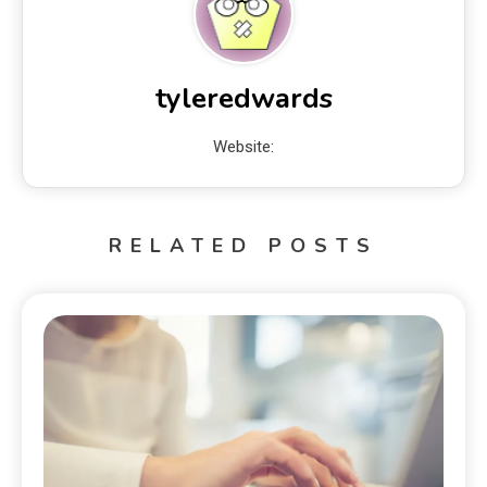
tyleredwards
Website:
RELATED POSTS