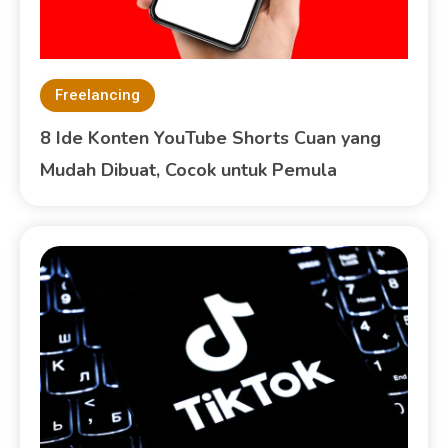
Freelancing
8 Ide Konten YouTube Shorts Cuan yang
Mudah Dibuat, Cocok untuk Pemula