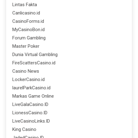
Lintas Fakta
Canlicasino.id
CasinoForms.id
MyCasinoBon.id
Forum Gambling
Master Poker
Dunia Virtual Gambling
FireScattersCasino.id
Casino News
LockerCasino.id
laurelParkCasino.id
Markas Game Online
LiveGalaCasino.ID
LionessCasino.ID
LiveCasinoLinks.ID
King Casino
JadedCasino.ID