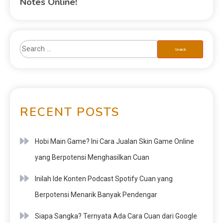
Notes Online!
RECENT POSTS
Hobi Main Game? Ini Cara Jualan Skin Game Online
yang Berpotensi Menghasilkan Cuan
Inilah Ide Konten Podcast Spotify Cuan yang
Berpotensi Menarik Banyak Pendengar
Siapa Sangka? Ternyata Ada Cara Cuan dari Google