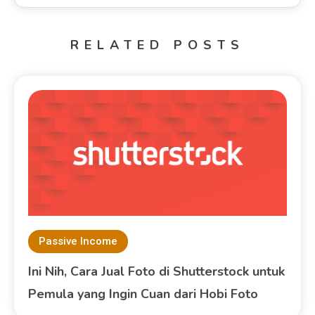
RELATED POSTS
Passive Income
Ini Nih, Cara Jual Foto di Shutterstock untuk
Pemula yang Ingin Cuan dari Hobi Foto