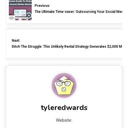
Previous:
The Ultimate Time-saver: Outsourcing Your Social Media 
Next:
Ditch The Struggle: This Unlikely Rental Strategy Generates $2,000 Mon
tyleredwards
Website: