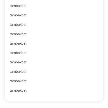
tambakbet
tambakbet
tambakbet
tambakbet
tambakbet
tambakbet
tambakbet
tambakbet
tambakbet
tambakbet