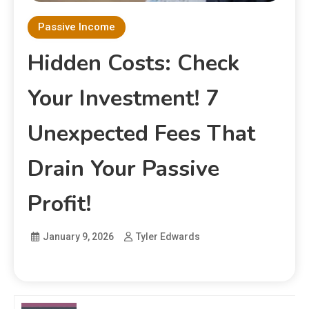
Passive Income
Hidden Costs: Check
Your Investment! 7
Unexpected Fees That
Drain Your Passive
Profit!
January 9, 2026
Tyler Edwards