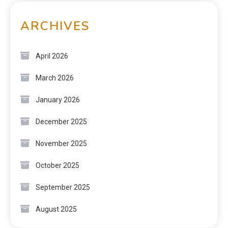
ARCHIVES
April 2026
March 2026
January 2026
December 2025
November 2025
October 2025
September 2025
August 2025