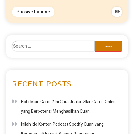
Passive Income
RECENT POSTS
Hobi Main Game? Ini Cara Jualan Skin Game Online
yang Berpotensi Menghasilkan Cuan
Inilah Ide Konten Podcast Spotify Cuan yang
Berpotensi Menarik Banyak Pendengar