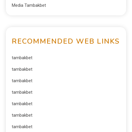
Media Tambakbet
RECOMMENDED WEB LINKS
tambakbet
tambakbet
tambakbet
tambakbet
tambakbet
tambakbet
tambakbet