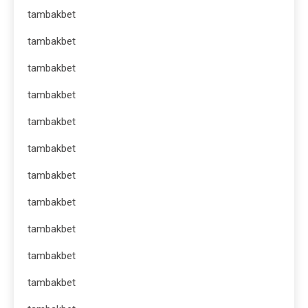
tambakbet
tambakbet
tambakbet
tambakbet
tambakbet
tambakbet
tambakbet
tambakbet
tambakbet
tambakbet
tambakbet