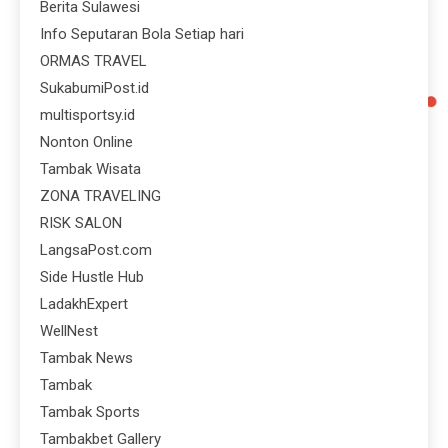
Berita Sulawesi
Info Seputaran Bola Setiap hari
ORMAS TRAVEL
SukabumiPost.id
multisportsy.id
Nonton Online
Tambak Wisata
ZONA TRAVELING
RISK SALON
LangsaPost.com
Side Hustle Hub
LadakhExpert
WellNest
Tambak News
Tambak
Tambak Sports
Tambakbet Gallery